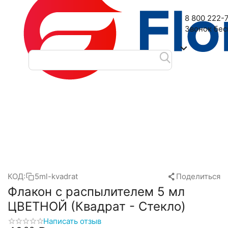
Наш адрес: 2-я Дубровская улица, 6
8 800 222-
Звонок бе
Главная
Флаконы для духов оптом и в розницу
Атомайзер
/
/
КОД:
5ml-kvadrat
Поделиться
Флакон с распылителем 5 мл
ЦВЕТНОЙ (Квадрат - Стекло)
Написать отзыв