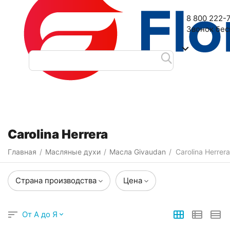
Наш адрес: 2-я Дубровская улица, 6
8 800 222-
Звонок бе
Категории
Фильтры
Carolina Herrera
Главная
Масляные духи
Масла Givaudan
Carolina Herrera
/
/
/
Страна производства
Цена
От А до Я