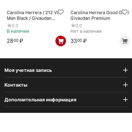
Carolina Herrera / 212 VIP
Carolina Herrera Good Girl /
Man Black / Givaudan
Givaudan Premium
Premium
0.0
0.0
В наличии
Нет в наличии
28
₽
33
₽
00
00
Моя учетная запись
Контакты
Дополнительная информация
Компания Floral Odor создана в 2023 году