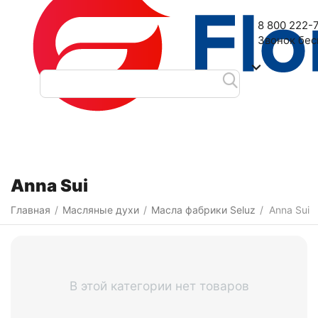
Наш адрес: 2-я Дубровская улица, 6
8 800 222-
Звонок бе
Категории
Anna Sui
Главная
Масляные духи
Масла фабрики Seluz
Anna Sui
/
/
/
В этой категории нет товаров