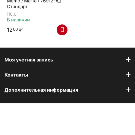
Memo / Marfa / 76912-A /
Стандарт
0.0
В наличии
12
₽
00
Моя учетная запись
Контакты
Дополнительная информация
Компания Floral Odor создана в 2023 году