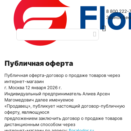
Наш адрес: 2-я Дубровская улица, 6
8 800 222-
Звонок бе
Главная
Публичная оферта
/
Публичная оферта
Публичная оферта-договор о продаже товаров через
интернет-магазин
г. Москва 12 января 2026 г.
Индивидуальный предприниматель Алиев Арсен
Магомедович далее именуемое
«Продавец», публикует настоящий договор-публичную
оферту, являющуюся
предложением заключить договор о продаже товаров
дистанционным способом через
интернет-магазин по адресу:
floralodor.ru
.