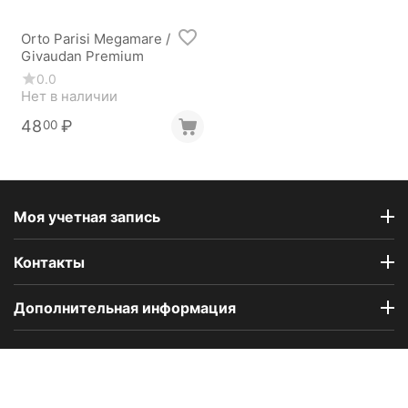
Orto Parisi Megamare /
Givaudan Premium
0.0
Нет в наличии
48
₽
00
Моя учетная запись
Контакты
Дополнительная информация
Компания Floral Odor создана в 2023 году