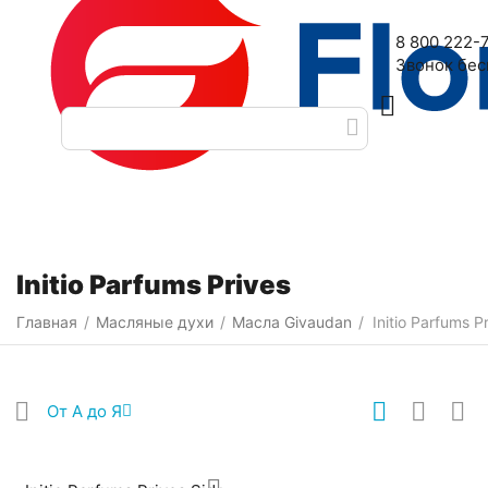
Наш адрес: 2-я Дубровская улица, 6
8 800 222-
Звонок бе
Категории
Initio Parfums Prives
Главная
Масляные духи
Масла Givaudan
Initio Parfums P
/
/
/
От А до Я