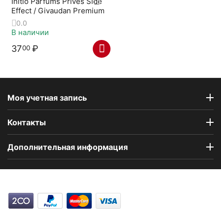
Initio Parfums Prives Side
Effect / Givaudan Premium
0.0
В наличии
37
₽
00
Моя учетная запись
Контакты
Дополнительная информация
Компания Floral Odor создана в 2023 году