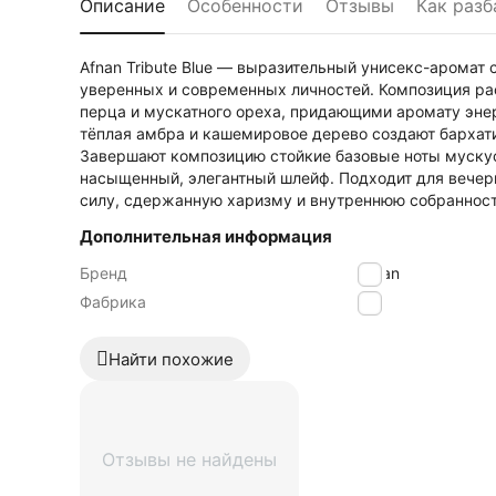
Описание
Особенности
Отзывы
Как разб
Afnan Tribute Blue — выразительный унисекс-арома
уверенных и современных личностей. Композиция ра
перца и мускатного ореха, придающими аромату энер
тёплая амбра и кашемировое дерево создают бархат
Завершают композицию стойкие базовые ноты мускус
насыщенный, элегантный шлейф. Подходит для вечер
силу, сдержанную харизму и внутреннюю собранност
Дополнительная информация
Бренд
Afnan
Фабрика
Eps
Найти похожие
Отзывы не найдены