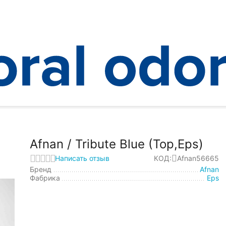
bute Blue (Top,Eps)
Afnan / Tribute Blue (Top,Eps)
Написать отзыв
КОД:
Afnan56665
Бренд
Afnan
Фабрика
Eps