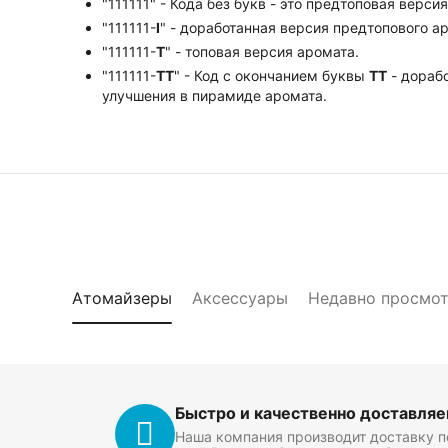
"111111" - Кода без букв - это предтоповая верси
"111111-
I
" - доработанная версия предтопового а
"111111-
Т
" - топовая версия аромата.
"111111-
ТТ
" - Код с окончанием буквы
TT
- дорабо
улучшения в пирамиде аромата.
Атомайзеры
Аксессуары
Недавно просмо
Быстро и качественно доставля
Наша компания производит доставку п