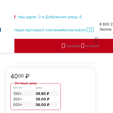
Наш адрес: 2-я Дубровская улица, 6
8 800 2
Звонок
Наши партнеры
О компании
Контакты
Блог
Корзина
Аккаунт
40
₽
00
Оптовые цены:
Кол-во
Цена
100+
38.80
₽
200+
38.00
₽
500+
36.00
₽