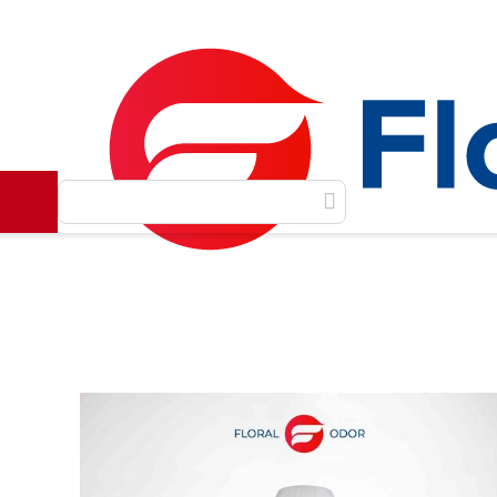
Как сделать заказ
Доставка и оплата
Контакты
Главная
Масляные духи
EPS
Afnan
Afnan / Tri
/
/
/
/