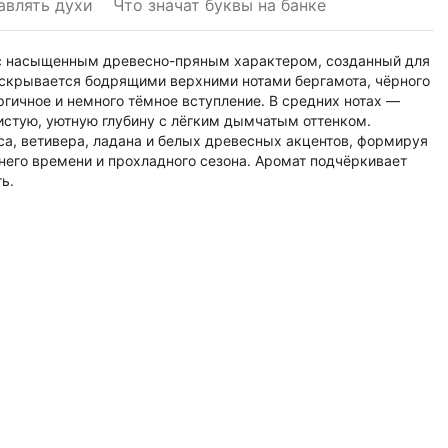
авлять духи
Что значат буквы на банке
т с насыщенным древесно-пряным характером, созданный для
скрывается бодрящими верхними нотами бергамота, чёрного
гичное и немного тёмное вступление. В средних нотах —
истую, уютную глубину с лёгким дымчатым оттенком.
а, ветивера, ладана и белых древесных акцентов, формируя
него времени и прохладного сезона. Аромат подчёркивает
ь.