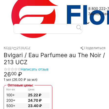
Наш адрес: 2-я Дубровская улица, 6
8 800 222-
Звонок бе
Главная
Масляные духи
EPS
Bvlgary
Bvlgari / Eau Parf
/
/
/
/
КОД:
213UCZ
Поделиться
Bvlgari / Eau Parfumee au The Noir /
213 UCZ
Написать отзыв
26
₽
00
1 мл (
26.00
₽
за мл)
Оптовые цены:
Кол-во
Цена
100+
25.22
₽
200+
24.70
₽
500+
23.40
₽