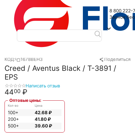
Наш адрес: 2-я Дубровская улица, 6
8 800 222-
Звонок бе
Главная
Масляные духи
EPS
Creed
Creed / Aventus Bla
/
/
/
/
КОД:
1678BEH3
Поделиться
Creed / Aventus Black / T-3891 /
EPS
Написать отзыв
44
₽
00
Оптовые цены:
Кол-во
Цена
100+
42.68
₽
200+
41.80
₽
500+
39.60
₽