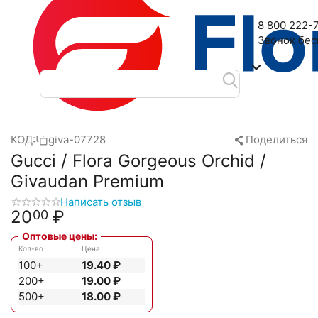
Наш адрес: 2-я Дубровская улица, 6
8 800 222-
Звонок бе
Главная
Масляные духи
Масла Givaudan
Gucci
Gucci /
/
/
/
/
КОД:
giva-07728
Поделиться
Gucci / Flora Gorgeous Orchid /
Givaudan Premium
Написать отзыв
20
₽
00
Оптовые цены:
Кол-во
Цена
100+
19.40
₽
200+
19.00
₽
500+
18.00
₽