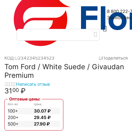
Наш адрес: 2-я Дубровская улица, 6
8 800 222-
Звонок бе
Главная
Масляные духи
Масла Givaudan
TomFord
Tom 
/
/
/
/
КОД:
2342345234523
Поделиться
Tom Ford / White Suede / Givaudan
Premium
Написать отзыв
31
₽
00
Оптовые цены:
Кол-во
Цена
100+
30.07
₽
200+
29.45
₽
500+
27.90
₽