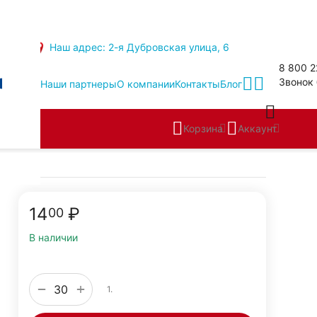
Наш адрес: 2-я Дубровская улица, 6
8 800 2
Звонок
Наши партнеры
О компании
Контакты
Блог
Корзина
Аккаунт
14
₽
00
В наличии
+
−
1.