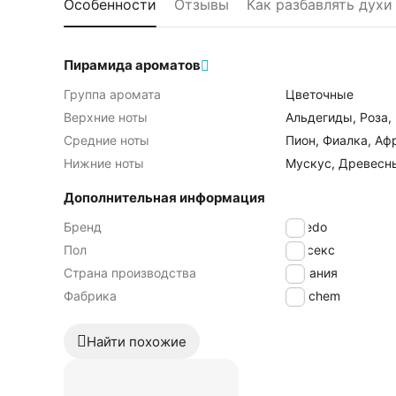
Особенности
Отзывы
Как разбавлять духи
Пирамида ароматов
Группа аромата
Цветочные
Верхние ноты
Альдегиды, Роза,
Средние ноты
Пион, Фиалка, Аф
Нижние ноты
Мускус, Древесн
Дополнительная информация
Бренд
Byredo
Пол
Унисекс
Страна производства
Испания
Фабрика
Iberchem
Найти похожие