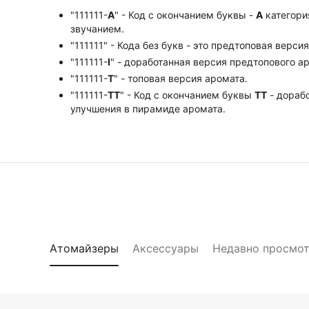
"111111-
А
" - Код с окончанием буквы -
А
категори
звучанием.
"111111" - Кода без букв - это предтоповая верси
"111111-
I
" - доработанная версия предтопового а
"111111-
Т
" - топовая версия аромата.
"111111-
ТТ
" - Код с окончанием буквы
TT
- дорабо
улучшения в пирамиде аромата.
Атомайзеры
Аксессуары
Недавно просмо