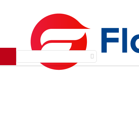
Как сделать заказ
Доставка и оплата
Контакты
Главная
Масляные духи
Iberchem
BYREDO
BY
/
/
/
/