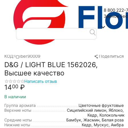
Наш адрес: 2-я Дубровская улица, 6
8 800 222-
Звонок бе
Главная
Масляные духи
Iberchem
D&G
D&G / LIGHT BL
/
/
/
/
КОД:
iber90009
Поделиться
D&G / LIGHT BLUE 1562026,
Высшее качество
Написать отзыв
14
₽
00
В наличии
Группа аромата
Цветочные фруктовые
Верхние ноты
Сицилийский лимон, Яблоко,
Кедр, Колокольчик
Средние ноты
Бамбук, Жасмин, Белая роза
Нижние ноты
Кедр, Мускус, Амбра