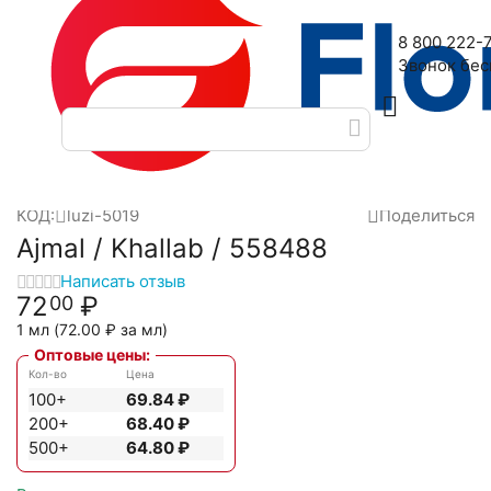
Наш адрес: 2-я Дубровская улица, 6
8 800 222-
Звонок бе
Главная
Масляные духи
Масла Luzi
Ajmal
Ajmal / Khall
/
/
/
/
КОД:
luzi-5019
Поделиться
Ajmal / Khallab / 558488
Написать отзыв
72
₽
00
1 мл (
72.00
₽
за мл)
Оптовые цены:
Кол-во
Цена
100+
69.84
₽
200+
68.40
₽
500+
64.80
₽