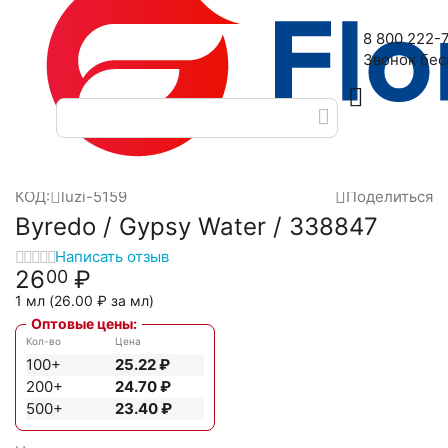
Наш адрес: 2-я Дубровская улица, 6
8 800 222-
Звонок бе
Главная
Масляные духи
Масла Luzi
Byredo
Byredo / G
/
/
/
/
КОД:
luzi-5159
Поделиться
Byredo / Gypsy Water / 338847
Написать отзыв
26
₽
00
1 мл (
26.00
₽
за мл)
Оптовые цены:
Кол-во
Цена
100+
25.22
₽
200+
24.70
₽
500+
23.40
₽