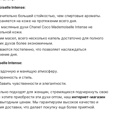
elle Intense:
чительно большей стойкостью, чем спиртовые ароматы.
раняется на коже на протяжении всего дня.
 масляные духи Chanel Coco Mademoiselle Intense не
ельной кожи.
и масел, всего несколько капель достаточно для полного
тих духов более экономичным.
аются постепенно, что позволяет наслаждаться
чение дня.
lle Intense:
агадочную и манящую атмосферу.
еренность и стиль.
авить чувственности и элегантности.
еально подходят для женщин, стремящихся подчеркнуть свою
 хотите приобрести эти духи оптом, наш
интернет-магазин
 выгодным ценам. Мы гарантируем высокое качество и
ия доставки, что делает покупку еще более приятной.