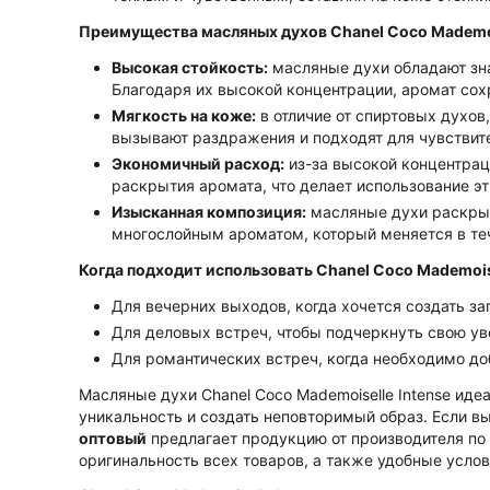
Преимущества масляных духов Chanel Coco Mademois
Высокая стойкость:
масляные духи обладают зна
Благодаря их высокой концентрации, аромат сох
Мягкость на коже:
в отличие от спиртовых духов,
вызывают раздражения и подходят для чувствит
Экономичный расход:
из-за высокой концентраци
раскрытия аромата, что делает использование э
Изысканная композиция:
масляные духи раскрыв
многослойным ароматом, который меняется в те
Когда подходит использовать Chanel Coco Mademoise
Для вечерних выходов, когда хочется создать з
Для деловых встреч, чтобы подчеркнуть свою ув
Для романтических встреч, когда необходимо доб
Масляные духи Chanel Coco Mademoiselle Intense ид
уникальность и создать неповторимый образ. Если вы
оптовый
предлагает продукцию от производителя по
оригинальность всех товаров, а также удобные услов