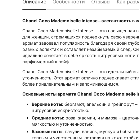
Описание
Особенности
Отзывы
Как разб
Chanel Coco Mademoiselle Intense – элегантность в 
Chanel Coco Mademoiselle Intense — это насыщенная 
для женщин, стремящихся подчеркнуть свою уверенно
аромат завоевал популярность благодаря своей глуб
разных аспектах и оставляет незабываемый след. Сил
идеально сочетает в себе яркость цитрусовых нот и
парфюмерный шлейф.
Chanel Coco Mademoiselle Intense — это идеальный в
утонченность. Этот аромат отлично подчеркивает сти
более привлекательным и запоминающимся.
Основные ноты аромата Chanel Coco Mademoiselle I
Верхние ноты:
бергамот, апельсин и грейпфрут –
цитрусовой искристостью.
Средние ноты:
роза, жасмин, и мимоза – цветоч
мягкостью и утонченностью.
Базовые ноты:
пачули, ваниль, мускус и бобы то
теплым и чувственным, оставляя на коже стойки