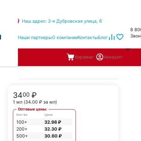
Наш адрес: 2-я Дубровская улица, 6
8 80
Звон
Наши партнеры
О компании
Контакты
Блог
Корзина
Аккаунт
34
₽
00
1 мл (
34.00
₽
за мл)
Оптовые цены:
Кол-во
Цена
100+
32.98
₽
200+
32.30
₽
500+
30.60
₽