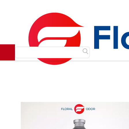
Как сделать заказ
Доставка и оплата
Контакты
Главная
Масляные духи
Масла Luzi
Chanel
Cha
/
/
/
/