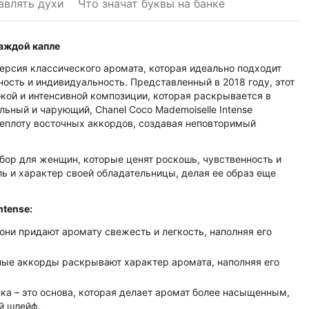
авлять духи
Что значат буквы на банке
каждой капле
версия классического аромата, которая идеально подходит
сть и индивидуальность. Представленный в 2018 году, этот
окой и интенсивной композиции, которая раскрывается в
ьный и чарующий, Chanel Coco Mademoiselle Intense
 теплоту восточных аккордов, создавая неповторимый
ыбор для женщин, которые ценят роскошь, чувственность и
ль и характер своей обладательницы, делая ее образ еще
ntense:
 они придают аромату свежесть и легкость, наполняя его
ные аккорды раскрывают характер аромата, наполняя его
нка – это основа, которая делает аромат более насыщенным,
й шлейф.