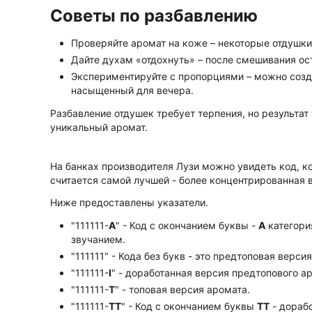
Советы по разбавлению
Проверяйте аромат на коже – некоторые отдушки
Дайте духам «отдохнуть» – после смешивания ос
Экспериментируйте с пропорциями – можно созда
насыщенный для вечера.
Разбавление отдушек требует терпения, но результат 
уникальный аромат.
На банках производителя Лузи можно увидеть код, к
считается самой лучшей - более концентрированная 
Ниже предоставлены указатели.
"111111-
А
" - Код с окончанием буквы -
А
категори
звучанием.
"111111" - Кода без букв - это предтоповая верси
"111111-
I
" - доработанная версия предтопового а
"111111-
Т
" - топовая версия аромата.
"111111-
ТТ
" - Код с окончанием буквы
TT
- дорабо