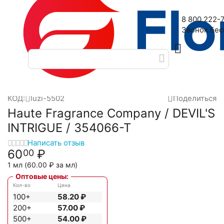
Наш адрес: 2-я Дубровская улица, 6
8 800 222-
Звонок бе
Главная
Масляные духи
Масла Luzi
Haute Fragrance Co
/
/
/
КОД:
luzi-5502
Поделиться
Haute Fragrance Company / DEVIL'S
INTRIGUE / 354066-T
Написать отзыв
60
₽
00
1 мл (
60.00
₽
за мл)
Оптовые цены:
Кол-во
Цена
100+
58.20
₽
200+
57.00
₽
500+
54.00
₽