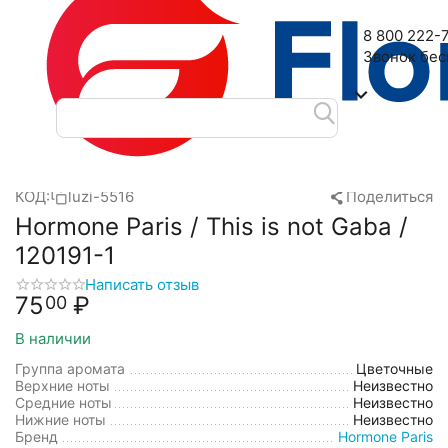
Наш адрес: 2-я Дубровская улица, 6
8 800 222-
Звонок бе
Главная
Масляные духи
Масла Luzi
Hormone Paris
Horm
/
/
/
/
КОД:
luzi-5516
Поделиться
Hormone Paris / This is not Gaba /
120191-1
Написать отзыв
75
₽
00
В наличии
Группа аромата
Цветочные
Верхние ноты
Неизвестно
Средние ноты
Неизвестно
Нижние ноты
Неизвестно
Бренд
Hormone Paris