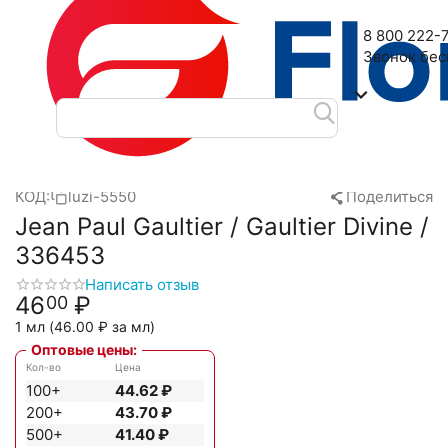
Наш адрес: 2-я Дубровская улица, 6
8 800 222-
Звонок бе
Главная
Масляные духи
Масла Luzi
Jean Paul Gaultier
/
/
/
/
КОД:
luzi-5550
Поделиться
Jean Paul Gaultier / Gaultier Divine /
336453
Написать отзыв
46
₽
00
1 мл (
46.00
₽
за мл)
Оптовые цены:
Кол-во
Цена
100+
44.62
₽
200+
43.70
₽
500+
41.40
₽