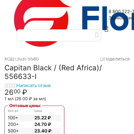
Наш адрес: 2-я Дубровская улица, 6
8 800 222-
Звонок бе
Главная
Масляные духи
Масла Luzi
Kapitan Black
Capit
/
/
/
/
КОД:
luzi-5580
Поделиться
Capitan Black / (Red Africa)/
556633-I
Написать отзыв
26
₽
00
1 мл (
26.00
₽
за мл)
Оптовые цены:
Кол-во
Цена
100+
25.22
₽
200+
24.70
₽
500+
23.40
₽