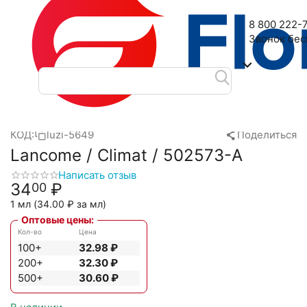
Наш адрес: 2-я Дубровская улица, 6
8 800 222-
Звонок бе
Главная
Масляные духи
Масла Luzi
Lancome
Lancome 
/
/
/
/
КОД:
luzi-5649
Поделиться
Lancome / Climat / 502573-A
Написать отзыв
34
₽
00
1 мл (
34.00
₽
за мл)
Оптовые цены:
Кол-во
Цена
100+
32.98
₽
200+
32.30
₽
500+
30.60
₽