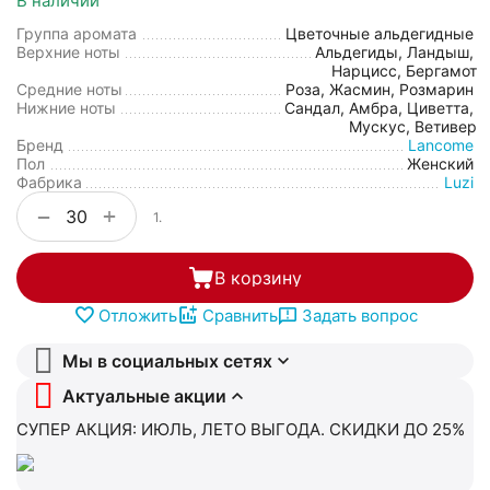
В наличии
Группа аромата
Цветочные альдегидные
Верхние ноты
Альдегиды, Ландыш,
Нарцисс, Бергамот
Средние ноты
Роза, Жасмин, Розмарин
Нижние ноты
Сандал, Амбра, Циветта,
Мускус, Ветивер
Бренд
Lancome
Пол
Женский
Фабрика
Luzi
+
−
1.
В корзину
Отложить
Сравнить
Задать вопрос
Мы в социальных сетях
Актуальные акции
СУПЕР АКЦИЯ: ИЮЛЬ, ЛЕТО ВЫГОДА. СКИДКИ ДО 25%