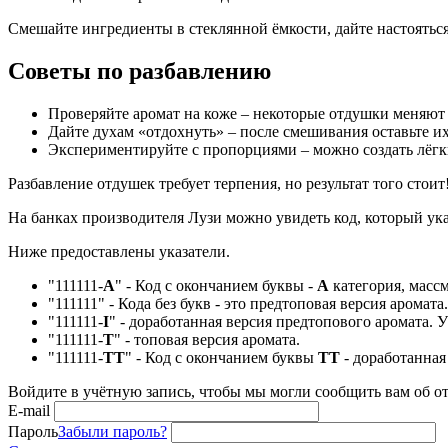
Смешайте ингредиенты в стеклянной ёмкости, дайте настояться
Советы по разбавлению
Проверяйте аромат на коже – некоторые отдушки меняют 
Дайте духам «отдохнуть» – после смешивания оставьте их
Экспериментируйте с пропорциями – можно создать лёгк
Разбавление отдушек требует терпения, но результат того стои
На банках производителя Лузи можно увидеть код, который ука
Ниже предоставлены указатели.
"111111-
А
" - Код с окончанием буквы -
А
категория, массм
"111111" - Кода без букв - это предтоповая версия аромата.
"111111-
I
" - доработанная версия предтопового аромата. 
"111111-
Т
" - топовая версия аромата.
"111111-
ТТ
" - Код с окончанием буквы
TT
- доработанная
Войдите в учётную запись, чтобы мы могли сообщить вам об о
E-mail
Пароль
Забыли пароль?