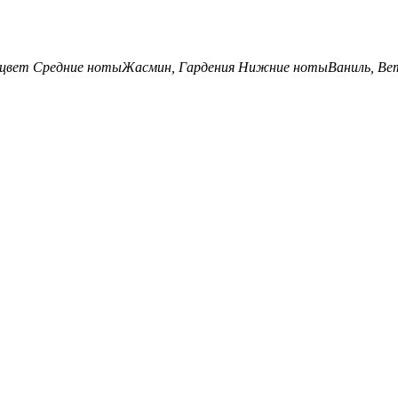
цвет
Средние ноты
Жасмин, Гардения
Нижние ноты
Ваниль, Ве