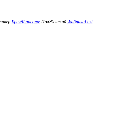
тивер
Бренд
Lancome
Пол
Женский
Фабрика
Luzi