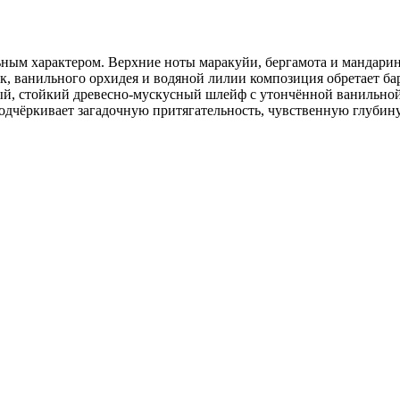
ым характером. Верхние ноты маракуйи, бергамота и мандарина 
к, ванильного орхидея и водяной лилии композиция обретает б
ый, стойкий древесно‑мускусный шлейф с утончённой ванильной
подчёркивает загадочную притягательность, чувственную глубин