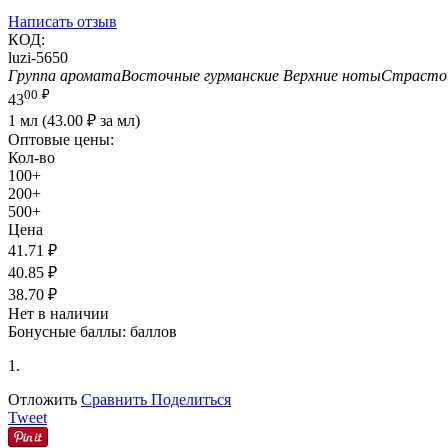
Написать отзыв
КОД:
luzi-5650
Группа аромата
Восточные гурманские
Верхние ноты
Страсто
00
₽
43
1 мл (
43.00
₽
за мл)
Оптовые цены:
Кол-во
100+
200+
500+
Цена
41.71
₽
40.85
₽
38.70
₽
Нет в наличии
Бонусные баллы:
баллов
1.
Отложить
Сравнить
Поделиться
Tweet