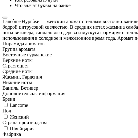
Что значат буквы на банке
Lancôme Hypnôse — женский аромат с тёплым восточно‑ванильн
бодрой цитрусовой свежестью. В средних нотах жасмина самба
ноты ветивера, сандалового дерева и мускуса формируют тёпл
использования в холодное и межсезонное время года. Аромат 
Пирамида ароматов
Группа аромата
Восточные гурманские
Верхние ноты
Страстоцвет
Средние ноты
Жасмин, Гардения
Нижние ноты
Ваниль, Ветивер
Дополнительная информация
Бренд
Lancome
Пол
Женский
Страна производства
Швейцария
Фабрика