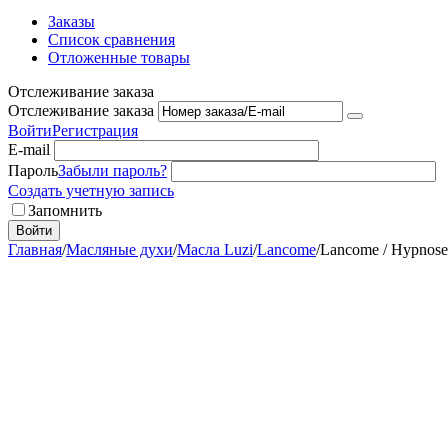
Заказы
Список сравнения
Отложенные товары
Отслеживание заказа
Отслеживание заказа
Войти
Регистрация
E-mail
Пароль
Забыли пароль?
Создать учетную запись
Запомнить
Войти
Главная
/
Масляные духи
/
Масла Luzi
/
Lancome
/
Lancome / Hypnose