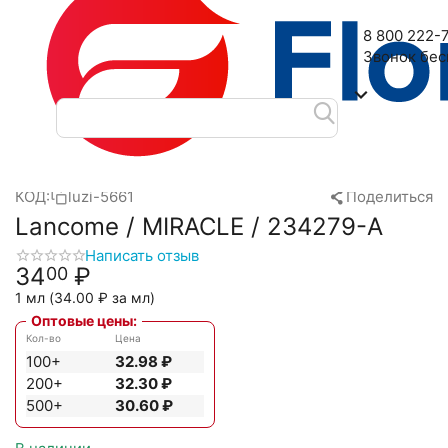
Наш адрес: 2-я Дубровская улица, 6
8 800 222-
Звонок бе
Главная
Масляные духи
Масла Luzi
Lancome
Lancome 
/
/
/
/
КОД:
luzi-5661
Поделиться
Lancome / MIRACLE / 234279-A
Написать отзыв
34
₽
00
1 мл (
34.00
₽
за мл)
Оптовые цены:
Кол-во
Цена
100+
32.98
₽
200+
32.30
₽
500+
30.60
₽