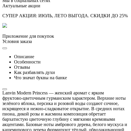
Мы в социальных сетях
Актуальные акции
СУПЕР АКЦИЯ: ИЮЛЬ, ЛЕТО ВЫГОДА. СКИДКИ ДО 25%
Приложение для покупок
Условия заказа
Описание
Особенности
Отзывы
Как разбавлять духи
Что значат буквы на банке
Lanvin Modern Princess — женский аромат с ярким
фруктово‑цветочным гурманским характером. Верхние ноты
зелёного яблока, персика и розовой воды создают сочное,
искрящееся и нежно‑сладковатое открытие. В средних нотах
пиона, дикой розы и жасмина композиция обретает
бархатистую цветочную глубину с мягкими кремовыми
акцентами. Базовые ноты амбрового дерева, белого мускуса и
кашемирового дерева формируют тёплый, обволакивающий