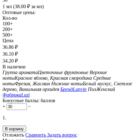
1 мл (
38.00
₽
за мл)
Оптовые цены:
Кол-во
100+
200+
500+
Цена
36.86
₽
36.10
₽
34.20
₽
В наличии
Группа аромата
Цветочные фруктовые
Верхние
ноты
Красное яблоко, Красная смородина
Средние
ноты
Фрезия, Жасмин
Нижние ноты
Белый мускус, Светлое
дерево, Ванильная орхидея
Бренд
Lanvin
Пол
Женский
Фабрика
Luzi
Бонусные баллы:
баллов
+
−
1.
В корзину
Отложить
Сравнить
Задать вопрос