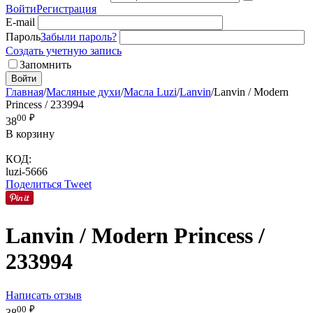
Войти
Регистрация
E-mail
Пароль
Забыли пароль?
Создать учетную запись
Запомнить
Войти
Главная
/
Масляные духи
/
Масла Luzi
/
Lanvin
/
Lanvin / Modern
Princess / 233994
00
₽
38
В корзину
КОД:
luzi-5666
Поделиться
Tweet
Lanvin / Modern Princess /
233994
Написать отзыв
00
₽
38