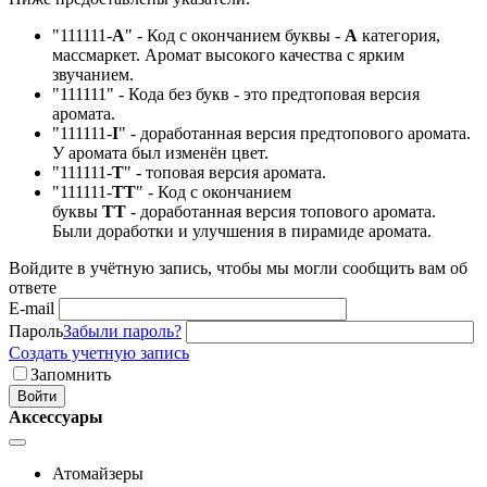
"111111-
А
" - Код с окончанием буквы -
А
категория,
массмаркет. Аромат высокого качества с ярким
звучанием.
"111111" - Кода без букв - это предтоповая версия
аромата.
"111111-
I
" - доработанная версия предтопового аромата.
У аромата был изменён цвет.
"111111-
Т
" - топовая версия аромата.
"111111-
ТТ
" - Код с окончанием
буквы
TT
- доработанная версия топового аромата.
Были доработки и улучшения в пирамиде аромата.
Войдите в учётную запись, чтобы мы могли сообщить вам об
ответе
E-mail
Пароль
Забыли пароль?
Создать учетную запись
Запомнить
Войти
Аксессуары
Атомайзеры