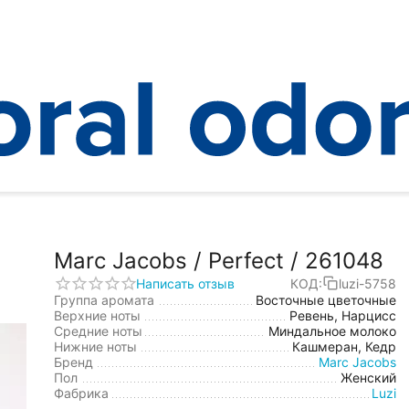
Marc Jacobs / Perfect / 261048
/
Marc Jacobs / Perfect / 261048
Написать отзыв
КОД:
luzi-5758
Группа аромата
Восточные цветочные
Верхние ноты
Ревень, Нарцисс
Средние ноты
Миндальное молоко
Нижние ноты
Кашмеран, Кедр
Бренд
Marc Jacobs
Пол
Женский
Фабрика
Luzi