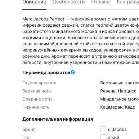
Описание
Особенности
Отзывы
Как разб
Marc Jacobs Perfect — женский аромат с мягким цв
и фрезии создают свежий, слегка терпкий цветочно‑
бархатистого миндального молока и ириса придают 
мягкими акцентами. Базовые ноты кашемирового де
едва уловимой древесной стойкостью и мягкой муску
непринуждённых вечерних выходов, универсален в лю
осенние дни. Аромат переносит в утреннюю атмосфе
лёгкости, внутренней уверенности и безмятежной эл
Пирамида ароматов
Группа аромата
Восточные цвето
Верхние ноты
Ревень, Нарцисс
Средние ноты
Миндальное моло
Нижние ноты
Кашмеран, Кедр
Дополнительная информация
Бренд
Marc Jacobs
Пол
Женский