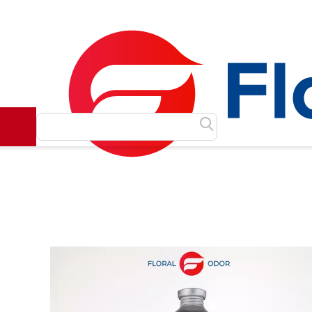
Как сделать заказ
Доставка и оплата
Контакты
Главная
Масляные духи
Масла Luzi
Marc Jacobs
/
/
/