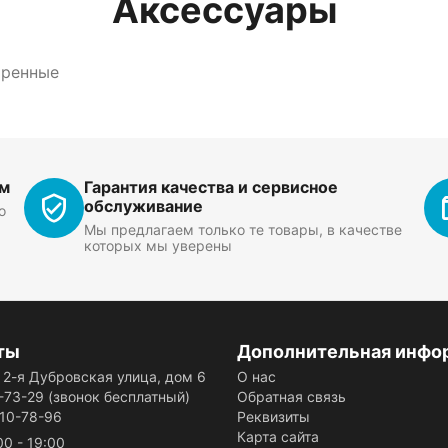
Аксессуары
тренные
ем
Гарантия качества и сервисное
обслуживание
о
Мы предлагаем только те товары, в качестве
которых мы уверены
ты
Дополнительная инфо
, 2-я Дубровская улица, дом 6
О нас
-73-29
(звонок бесплатный)
Обратная связь
110-78-96
Реквизиты
Карта сайта
00 - 19:00