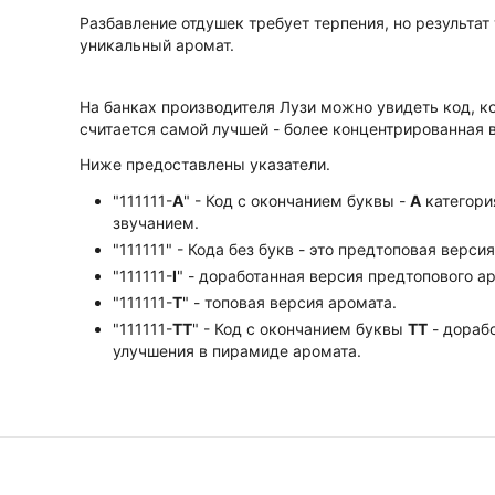
Разбавление отдушек требует терпения, но результат 
уникальный аромат.
На банках производителя Лузи можно увидеть код, к
считается самой лучшей - более концентрированная 
Ниже предоставлены указатели.
"111111-
А
" - Код с окончанием буквы -
А
категори
звучанием.
"111111" - Кода без букв - это предтоповая верси
"111111-
I
" - доработанная версия предтопового а
"111111-
Т
" - топовая версия аромата.
"111111-
ТТ
" - Код с окончанием буквы
TT
- дорабо
улучшения в пирамиде аромата.