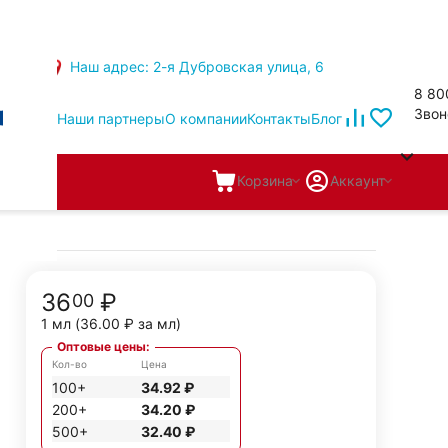
Наш адрес: 2-я Дубровская улица, 6
8 80
Звон
Наши партнеры
О компании
Контакты
Блог
Корзина
Аккаунт
36
₽
00
1 мл (
36.00
₽
за мл)
Оптовые цены:
Кол-во
Цена
100+
34.92
₽
200+
34.20
₽
500+
32.40
₽