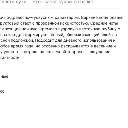
авлять духи
Что значат буквы на банке
еточно‑древесно‑мускусным характером. Верхние ноты ревеня
фруктовый старт с прозрачной искристостью. Средние ноты
композиции нежную, кремово‑пудровую цветочную глубину с
рева и кедра формируют тёплый, обволакивающий шлейф с
сной подложкой. Подходит для дневного использования и
бое время года, но особенно раскрывается в весенние и
ру уютного завтрака на солнечной террасе — ощущение
егантности
чные
ко