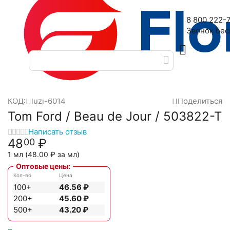
Наш адрес: 2-я Дубровская улица, 6
8 800 222-
Звонок бе
Главная
Масляные духи
Масла Luzi
Tom Ford
Tom Ford
/
/
/
/
КОД:
luzi-6014
Поделиться
Tom Ford / Beau de Jour / 503822-T
Написать отзыв
48
₽
00
1 мл (
48.00
₽
за мл)
Оптовые цены:
Кол-во
Цена
100+
46.56
₽
200+
45.60
₽
500+
43.20
₽