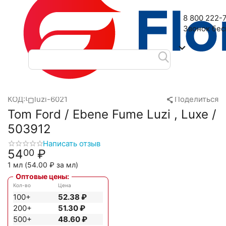
Наш адрес: 2-я Дубровская улица, 6
8 800 222-
Звонок бе
Главная
Масляные духи
Масла Luzi
Tom Ford
Tom Ford 
/
/
/
/
КОД:
luzi-6021
Поделиться
Tom Ford / Ebene Fume Luzi , Luxe /
503912
Написать отзыв
54
₽
00
1 мл (
54.00
₽
за мл)
Оптовые цены:
Кол-во
Цена
100+
52.38
₽
200+
51.30
₽
500+
48.60
₽