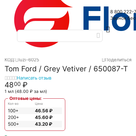
Наш адрес: 2-я Дубровская улица, 6
8 800 222-
Звонок бе
Главная
Масляные духи
Масла Luzi
Tom Ford
Tom Ford 
/
/
/
/
КОД:
luzi-6025
Поделиться
Tom Ford / Grey Vetiver / 650087-T
Написать отзыв
48
₽
00
1 мл (
48.00
₽
за мл)
Оптовые цены:
Кол-во
Цена
100+
46.56
₽
200+
45.60
₽
500+
43.20
₽