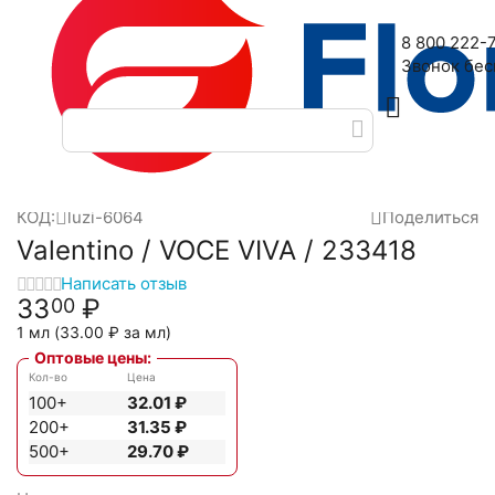
Наш адрес: 2-я Дубровская улица, 6
8 800 222-
Звонок бе
Главная
Масляные духи
Масла Luzi
Valentino
Valentino
/
/
/
/
КОД:
luzi-6064
Поделиться
Valentino / VOCE VIVA / 233418
Написать отзыв
33
₽
00
1 мл (
33.00
₽
за мл)
Оптовые цены:
Кол-во
Цена
100+
32.01
₽
200+
31.35
₽
500+
29.70
₽