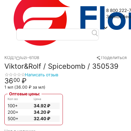
Наш адрес: 2-я Дубровская улица, 6
8 800 222-
Звонок бе
Главная
Масляные духи
Масла Luzi
Viktor&Rolf
Viktor&
/
/
/
/
КОД:
luzi-6108
Поделиться
Viktor&Rolf / Spicebomb / 350539
Написать отзыв
36
₽
00
1 мл (
36.00
₽
за мл)
Оптовые цены:
Кол-во
Цена
100+
34.92
₽
200+
34.20
₽
500+
32.40
₽