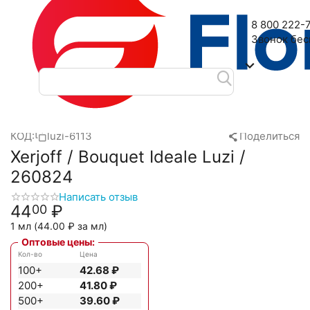
Наш адрес: 2-я Дубровская улица, 6
8 800 222-
Звонок бе
Главная
Масляные духи
Масла Luzi
Xerjoff
Xerjoff / Bo
/
/
/
/
КОД:
luzi-6113
Поделиться
Xerjoff / Bouquet Ideale Luzi /
260824
Написать отзыв
44
₽
00
1 мл (
44.00
₽
за мл)
Оптовые цены:
Кол-во
Цена
100+
42.68
₽
200+
41.80
₽
500+
39.60
₽