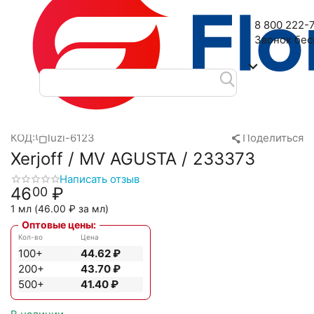
Наш адрес: 2-я Дубровская улица, 6
8 800 222-
Звонок бе
Главная
Масляные духи
Масла Luzi
Xerjoff
Xerjoff / M
/
/
/
/
КОД:
luzi-6123
Поделиться
Xerjoff / MV AGUSTA / 233373
Написать отзыв
46
₽
00
1 мл (
46.00
₽
за мл)
Оптовые цены:
Кол-во
Цена
100+
44.62
₽
200+
43.70
₽
500+
41.40
₽