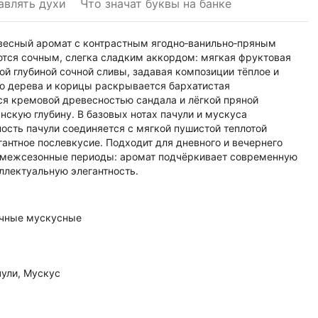
авлять духи
Что значат буквы на банке
евесный аромат с контрастным ягодно‑ванильно‑пряным
ются сочным, слегка сладким аккордом: мягкая фруктовая
ой глубиной сочной сливы, задавая композиции тёплое и
го дерева и корицы раскрывается бархатистая
ся кремовой древесностью сандала и лёгкой пряной
скую глубину. В базовых нотах пачули и мускуса
ость пачули соединяется с мягкой пушистой теплотой
антное послевкусие. Подходит для дневного и вечернего
и межсезонные периоды: аромат подчёркивает современную
ллектуальную элегантность.
чные мускусные
чули, Мускус