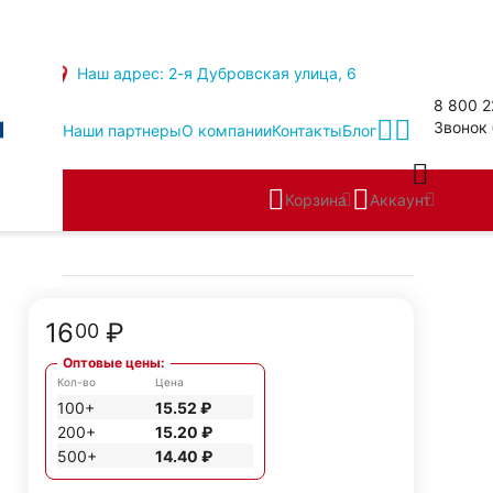
Наш адрес: 2-я Дубровская улица, 6
8 800 2
Звонок
Наши партнеры
О компании
Контакты
Блог
Корзина
Аккаунт
16
₽
00
Оптовые цены:
Кол-во
Цена
100+
15.52
₽
200+
15.20
₽
500+
14.40
₽