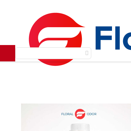
Как сделать заказ
Доставка и оплата
Контакты
Главная
Масляные духи
Масла фабрики Seluz
B
/
/
/