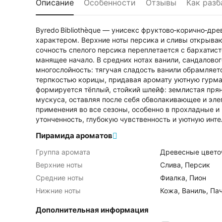
Описание
Особенности
Отзывы
Как разб
Byredo Bibliothèque — унисекс фруктово‑корично‑др
характером. Верхние ноты персика и сливы открыва
сочность спелого персика переплетается с бархатист
манящее начало. В средних нотах ванили, сандалово
многослойность: тягучая сладость ванили обрамляет
терпкостью корицы, придавая аромату уютную гурман
формируется тёплый, стойкий шлейф: землистая прян
мускуса, оставляя после себя обволакивающее и элег
применения во все сезоны, особенно в прохладные 
утонченность, глубокую чувственность и уютную инте
Пирамида ароматов
Группа аромата
Древесные цвето
Верхние ноты
Слива, Персик
Средние ноты
Фиалка, Пион
Нижние ноты
Кожа, Ваниль, Па
Дополнительная информация