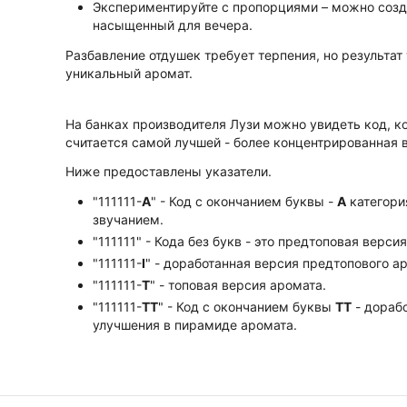
Экспериментируйте с пропорциями – можно созда
насыщенный для вечера.
Разбавление отдушек требует терпения, но результат 
уникальный аромат.
На банках производителя Лузи можно увидеть код, к
считается самой лучшей - более концентрированная 
Ниже предоставлены указатели.
"111111-
А
" - Код с окончанием буквы -
А
категори
звучанием.
"111111" - Кода без букв - это предтоповая верси
"111111-
I
" - доработанная версия предтопового а
"111111-
Т
" - топовая версия аромата.
"111111-
ТТ
" - Код с окончанием буквы
TT
- дорабо
улучшения в пирамиде аромата.