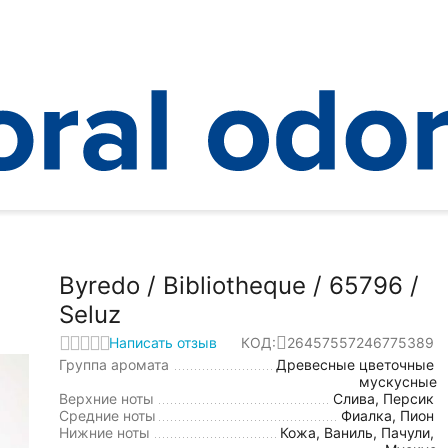
yredo
Byredo / Bibliotheque / 65796 / Seluz
/
Byredo / Bibliotheque / 65796 /
Seluz
Написать отзыв
КОД:
26457557246775389
Группа аромата
Древесные цветочные
мускусные
Верхние ноты
Слива, Персик
Средние ноты
Фиалка, Пион
Нижние ноты
Кожа, Ваниль, Пачули,