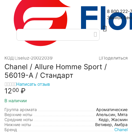
Наш адрес: 2-я Дубровская улица, 6
8 800 222-
Звонок бе
Главная
Масляные духи
Масла фабрики Seluz
Chanel
/
/
/
/
КОД:
seluz-20022039
Поделиться
Chanel / Allure Homme Sport /
56019-A / Стандарт
Написать отзыв
12
₽
00
В наличии
Группа аромата
Ароматические
Верхние ноты
Апельсин, Мята
Средние ноты
Кедр, Жасмин
Нижние ноты
Ветивер, Амбра
Бренд
Chanel