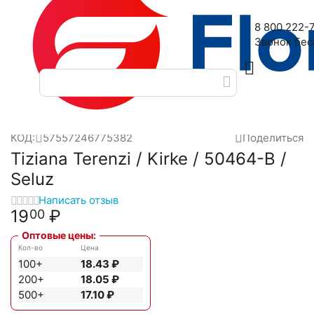
Наш адрес: 2-я Дубровская улица, 6
8 800 222-
Звонок бе
Главная
Масляные духи
Масла фабрики Seluz
Tiziana Te
/
/
/
КОД:
57557246775382
Поделиться
Tiziana Terenzi / Kirke / 50464-B /
Seluz
Написать отзыв
19
₽
00
Оптовые цены:
Кол-во
Цена
100+
18.43
₽
200+
18.05
₽
500+
17.10
₽