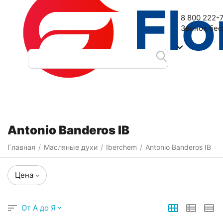
Наш адрес: 2-я Дубровская улица, 6
8 800 222-
Звонок бе
Категории
Фильтры
Antonio Banderos IB
Главная
Масляные духи
Iberchem
Antonio Banderos IB
/
/
/
Цена
От А до Я