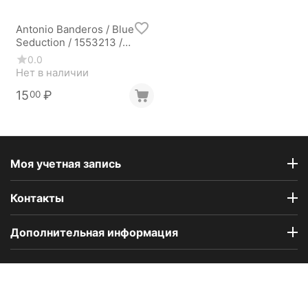
Antonio Banderos / Blue
Seduction / 1553213 /
IBERCHEM
0.0
Нет в наличии
15
₽
00
Моя учетная запись
Контакты
Дополнительная информация
Компания Floral Odor создана в 2023 году