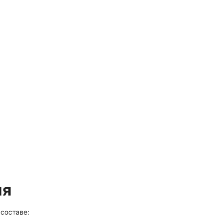
ия
 составе: