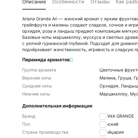
Описание
Особенности
Отзывы
Как разб
Ariana Grande Ari — женский аромат с ярким фрукто
грейпфрута и малины создают сладкое, сочное и игр
орхидея, роза и ландыш придают композиции мягкую
Базовые ноты маршмеллоу, мускуса и светлых древ
с уютной гурманской глубиной. Подходит для дневног
подчёркивает женственность, игривость и сладкую п
Пирамида ароматов
Группа аромата
Цветочные фрукт
Верхние ноты
Малина, Груша, Г
Средние ноты
Орхидея, Ландыш
Нижние ноты
Маршмэллоу, Мус
Дополнительная информация
Бренд
ARIANA GRANDE
Пол
Женский
Страна производства
Швейцария