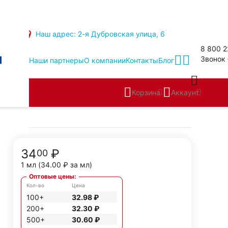
Наш адрес: 2-я Дубровская улица, 6
8 800 2
Звонок
Наши партнеры
О компании
Контакты
Блог
Корзина
Аккаунт
34
₽
00
1 мл (
34.00
₽
за мл)
Оптовые цены:
Кол-во
Цена
100+
32.98
₽
200+
32.30
₽
500+
30.60
₽