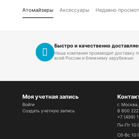
Атомайзеры
Аксессуары
Недавно просмо
Быстро и качественно доставля
Наша компания производит доставку п
всей России и ближнему зарубежью
Моя учетная запись
Контак
Войти
г. Москва
Создать учетную запись
8 800 222
+7 (499) 
Пн-Пт 10:
Сб-Вс 10: