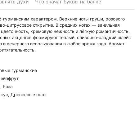
авлять духи
Что значат буквы на банке
во-гурманским характером. Верхние ноты груши, розового
иво-цитрусовое открытие. В средних нотах — ванильная
 цветочность, кремовую нежность и лёгкую романтичность.
есных акцентов формируют тёплый, сливочно-сладкий шлейф
о и вечернего использования в любое время года. Аромат
ритягательность.
овые гурманские
рейпфрут
, Роза
кус, Древесные ноты