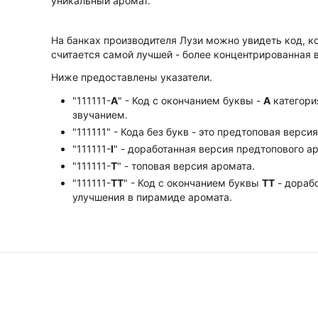
уникальный аромат.
На банках производителя Лузи можно увидеть код, к
считается самой лучшей - более концентрированная 
Ниже предоставлены указатели.
"111111-
А
" - Код с окончанием буквы -
А
категори
звучанием.
"111111" - Кода без букв - это предтоповая верси
"111111-
I
" - доработанная версия предтопового а
"111111-
Т
" - топовая версия аромата.
"111111-
ТТ
" - Код с окончанием буквы
TT
- дорабо
улучшения в пирамиде аромата.