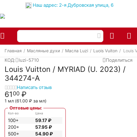
Наш адрес: 2-я Дубровская улица, 6
Главная
Масляные духи
Масла Luzi
Luois Vuiton
Louis 
/
/
/
/
КОД:
luzi-5710
Поделиться
Louis Vuitton / MYRIAD (U. 2023) /
344274-A
Написать отзыв
61
₽
00
1 мл (
61.00
₽
за мл)
Оптовые цены:
Кол-во
Цена
100+
59.17
₽
200+
57.95
₽
500+
54.90
₽