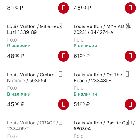
81
₽
48
₽
00
00
Louis Vuitton / Mille Feux
Louis Vuitton / MYRIAD (U.
Luzi / 339189
2023) / 344274-A
0.0
0.0
В наличии
В наличии
48
₽
61
₽
00
00
Louis Vuitton / Ombre
Louis Vuitton / On The
Nomade / 503554
Beach / 233485-T
0.0
0.0
В наличии
В наличии
45
₽
51
₽
00
00
Louis Vuitton / ORAGE /
Louis Vuitton / Pacific Chill /
233496-T
580304
0.0
0.0