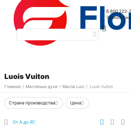
Наш адрес: 2-я Дубровская улица, 6
8 800 222-
Звонок бе
Категории
Фильтры
Luois Vuiton
Главная
Масляные духи
Масла Luzi
Luois Vuiton
/
/
/
Страна производства
Цена
От А до Я