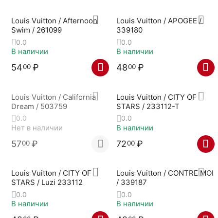
Louis Vuitton / Afternoon
Louis Vuitton / APOGEE /
Swim / 261099
339180
0.0
0.0
В наличии
В наличии
54
₽
48
₽
00
00
Louis Vuitton / California
Louis Vuitton / CITY OF
Dream / 503759
STARS / 233112-T
0.0
0.0
Нет в наличии
В наличии
57
₽
72
₽
00
00
Louis Vuitton / CITY OF
Louis Vuitton / CONTRE MOI
STARS / Luzi 233112
/ 339187
0.0
0.0
В наличии
В наличии