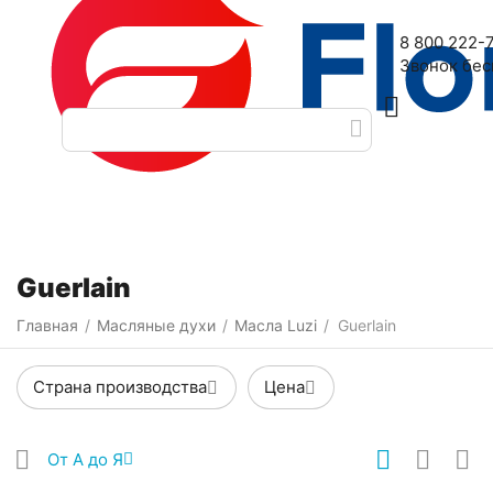
Наш адрес: 2-я Дубровская улица, 6
8 800 222-
Звонок бе
Категории
Фильтры
Guerlain
Главная
Масляные духи
Масла Luzi
Guerlain
/
/
/
Страна производства
Цена
От А до Я