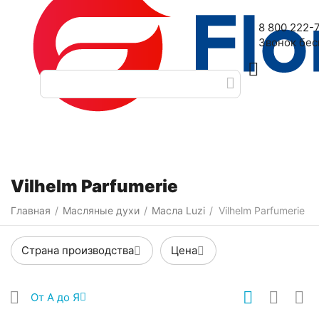
Наш адрес: 2-я Дубровская улица, 6
8 800 222-
Звонок бе
Категории
Фильтры
Vilhelm Parfumerie
Главная
Масляные духи
Масла Luzi
Vilhelm Parfumerie
/
/
/
Страна производства
Цена
От А до Я