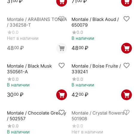
31
₽
71
₽
00
00
Montale / ARABIANS TONKA
Montale / Black Aoud /
/ 336258-T
650079
0.0
0.0
Нет в наличии
В наличии
48
₽
48
₽
00
00
Montale / Black Musk
Montale / Boise Fruite /
350561-A
339241
0.0
0.0
В наличии
В наличии
30
₽
42
₽
00
00
Montale / Chocolate Greedy
Montale / Crystal flowers /
/ 502557
501908
0.0
0.0
В наличии
Нет в наличии