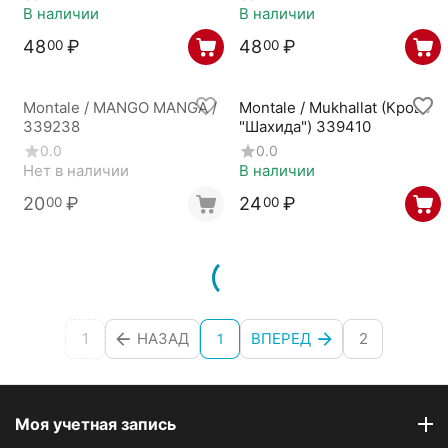
В наличии
В наличии
48
₽
48
₽
00
00
Montale / MANGO MANGA /
Montale / Mukhallat (Кровь
339238
"Шахида") 339410
0.0
0.0
Нет в наличии
В наличии
20
₽
24
₽
00
00
1
НАЗАД
ВПЕРЕД
2
1
Моя учетная запись