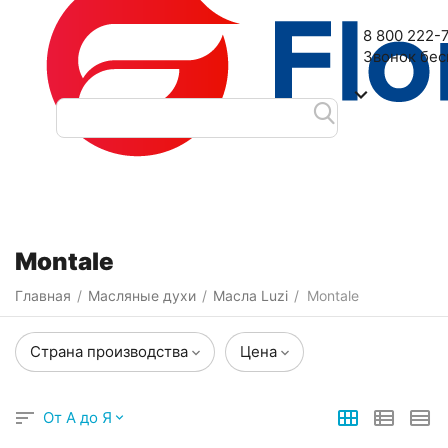
Наш адрес: 2-я Дубровская улица, 6
8 800 222-
Звонок бе
Категории
Фильтры
Montale
Главная
Масляные духи
Масла Luzi
Montale
/
/
/
Страна производства
Цена
От А до Я