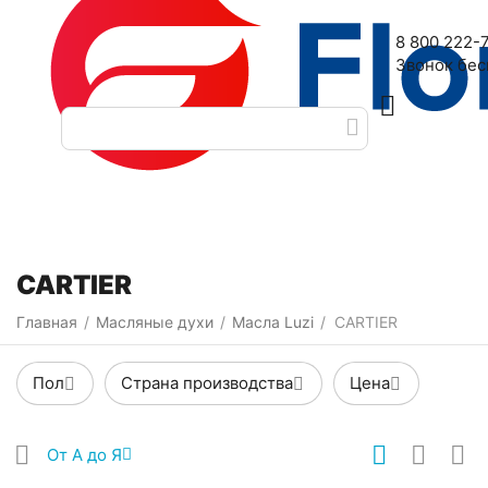
Наш адрес: 2-я Дубровская улица, 6
8 800 222-
Звонок бе
Категории
Фильтры
CARTIER
Главная
Масляные духи
Масла Luzi
CARTIER
/
/
/
Пол
Страна производства
Цена
От А до Я