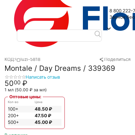
Наш адрес: 2-я Дубровская улица, 6
8 800 222-
Звонок бе
Главная
Масляные духи
Масла Luzi
Montale
Montale /
/
/
/
/
КОД:
luzi-5818
Поделиться
Montale / Day Dreams / 339369
Написать отзыв
50
₽
00
1 мл (
50.00
₽
за мл)
Оптовые цены:
Кол-во
Цена
100+
48.50
₽
200+
47.50
₽
500+
45.00
₽