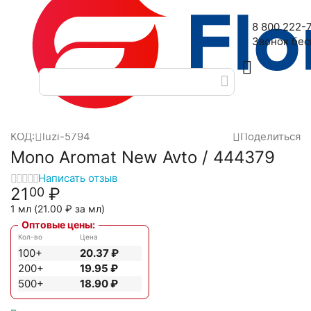
Наш адрес: 2-я Дубровская улица, 6
8 800 222-
Звонок бе
Главная
Масляные духи
Масла Luzi
Mono Luzi
Mono Ar
/
/
/
/
КОД:
luzi-5794
Поделиться
Mono Aromat New Avto / 444379
Написать отзыв
21
₽
00
1 мл (
21.00
₽
за мл)
Оптовые цены:
Кол-во
Цена
100+
20.37
₽
200+
19.95
₽
500+
18.90
₽