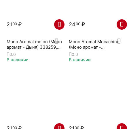
21
₽
24
₽
00
00
Mono Aromat melon (Моно
Mono Aromat Mocachino
аромат - Дыня) 338259,
(Моно аромат -
339179
МОККАЧИНО) 704113
0.0
0.0
В наличии
В наличии
21
₽
21
₽
00
00