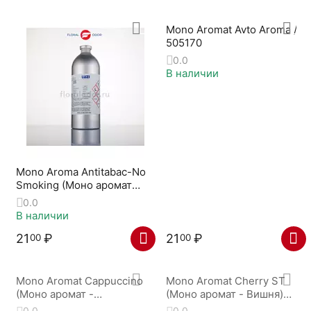
Mono Aromat Avto Aroma /
505170
0.0
В наличии
Mono Aroma Antitabac-No
Smoking (Моно аромат
АНТИТАБАК) 605602
0.0
В наличии
21
₽
21
₽
00
00
Mono Aromat Cappuccino
Mono Aromat Cherry ST
(Моно аромат -
(Моно аромат - Вишня)
КАПУЧЧИНО) 354419
233681-A
0.0
0.0