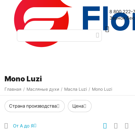
Наш адрес: 2-я Дубровская улица, 6
8 800 222-
Звонок бе
Категории
Фильтры
Mono Luzi
Главная
Масляные духи
Масла Luzi
Mono Luzi
/
/
/
Страна производства
Цена
От А до Я