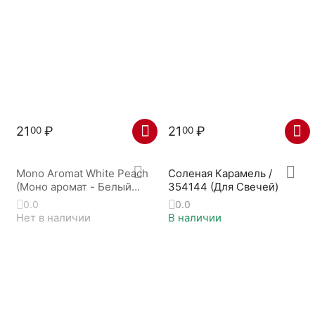
21
₽
21
₽
00
00
Mono Aromat White Peach
Соленая Карамель /
(Моно аромат - Белый
354144 (Для Свечей)
персик) / 704147
0.0
0.0
Нет в наличии
В наличии