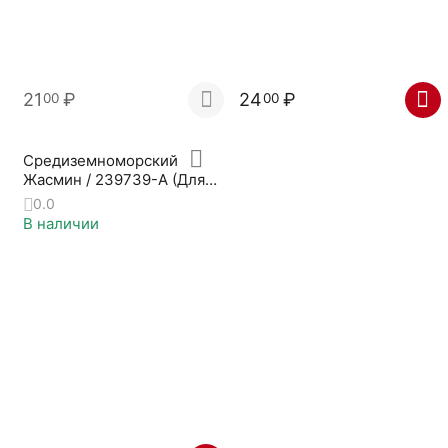
21
₽
24
₽
00
00
Средиземноморский
Жасмин / 239739-A (Для
Свечей)
0.0
В наличии