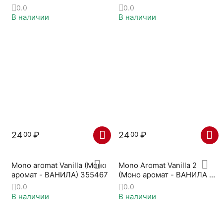
- КЛУБНИКА) 704106
0.0
0.0
В наличии
В наличии
24
₽
24
₽
00
00
Mono aromat Vanilla (Моно
Mono Aromat Vanilla 2
аромат - ВАНИЛА) 355467
(Моно аромат - ВАНИЛА 2)
444316-A
0.0
0.0
В наличии
В наличии