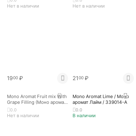
Нет в наличии
Нет в наличии
19
₽
21
₽
00
00
Mono Aromat Fruit mix With
Mono Aromat Lime / Моно
Grape Filling (Моно аромат
аромат Лайм / 339014-A
Фруктовая смесь С
0.0
0.0
Виноградной Начинкой)
Нет в наличии
В наличии
343815-А