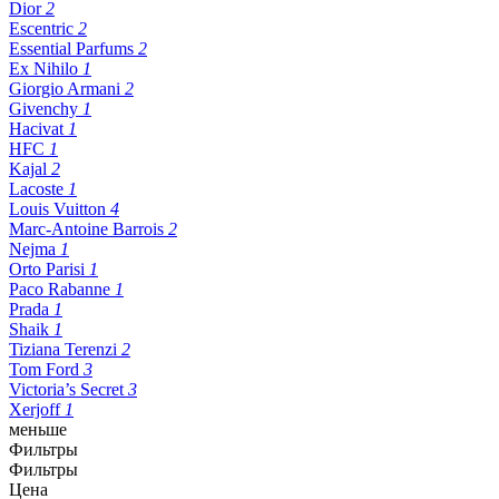
Dior
2
Escentric
2
Essential Parfums
2
Ex Nihilo
1
Giorgio Armani
2
Givenchy
1
Hacivat
1
HFC
1
Kajal
2
Lacoste
1
Louis Vuitton
4
Marc-Antoine Barrois
2
Nejma
1
Orto Parisi
1
Paco Rabanne
1
Prada
1
Shaik
1
Tiziana Terenzi
2
Tom Ford
3
Victoria’s Secret
3
Xerjoff
1
меньше
Фильтры
Фильтры
Цена