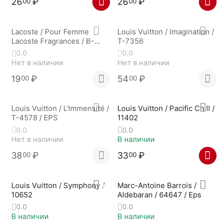
26
₽
26
₽
00
00
Lacoste / Pour Femme
Louis Vuitton / Imagination /
Lacoste Fragrances / B-
T-7356
4892
0.0
0.0
Нет в наличии
Нет в наличии
19
₽
54
₽
00
00
Louis Vuitton / L’Immensité /
Louis Vuitton / Pacific Chill /
T-4578 / EPS
11402
0.0
0.0
Нет в наличии
В наличии
38
₽
33
₽
00
00
Louis Vuitton / Symphony /
Marc-Antoine Barrois /
10652
Aldebaran / 64647 / Eps
0.0
0.0
В наличии
В наличии