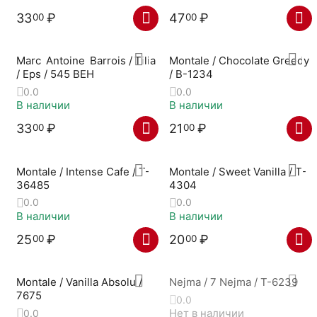
33
₽
47
₽
00
00
Marc Antoine Barrois / Tilia
Montale / Chocolate Greedy
/ Eps / 545 BEH
/ B-1234
0.0
0.0
В наличии
В наличии
33
₽
21
₽
00
00
Montale / Intense Cafe / T-
Montale / Sweet Vanilla / T-
36485
4304
0.0
0.0
В наличии
В наличии
25
₽
20
₽
00
00
Montale / Vanilla Absolu /
Nejma / 7 Nejma / T-6239
7675
0.0
Нет в наличии
0.0