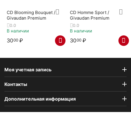
CD Blooming Bouquet /
CD Homme Sport /
Givaudan Premium
Givaudan Premium
0.0
0.0
В наличии
В наличии
30
₽
30
₽
00
00
Моя учетная запись
Контакты
Дополнительная информация
Компания Floral Odor создана в 2023 году