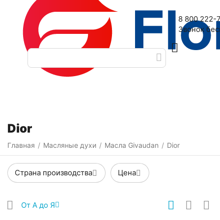
Наш адрес: 2-я Дубровская улица, 6
8 800 222-
Звонок бе
Категории
Фильтры
Dior
Главная
Масляные духи
Масла Givaudan
Dior
/
/
/
Страна производства
Цена
От А до Я